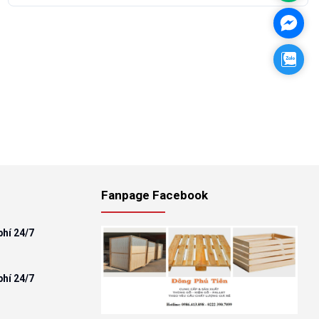
Face
Zalo
Fanpage Facebook
phí 24/7
phí 24/7