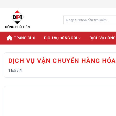
Chuyển
đến
nội
Search
dung
for:
TRANG CHỦ
DỊCH VỤ ĐÓNG GÓI
DỊCH VỤ ĐÓNG
DỊCH VỤ VẬN CHUYỂN HÀNG HÓA
1 bài viết