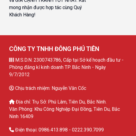
và GIÁ CẠNH TRANH TỐT NHẤT. Rất
mong nhận được hợp tác cùng Quý
Khách Hàng!
CÔNG TY TNHH ĐÔNG PHÚ TIÊN
M.S.D.N: 2300743786, Cấp tại Sở kế hoạch đầu tư -
Phòng đăng kí kinh doanh TP. Bắc Ninh - Ngày
9/7/2012
Chịu trách nhiệm: Nguyễn Văn Cốc
Địa chỉ: Trụ Sở: Phú Lâm, Tiên Du, Bắc Ninh.
Văn Phòng: Khu Công Nghiệp Đại Đồng, Tiên Du, Bắc
Ninh 16409
Điện thoại: 0986.413.898 - 0222.390.7099