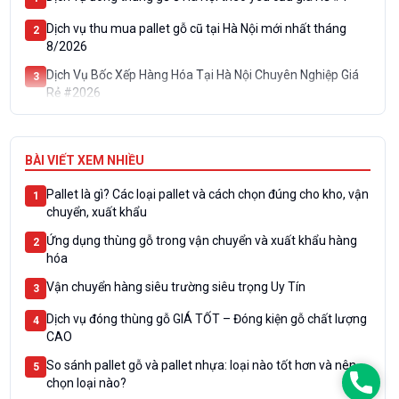
Dịch vụ thu mua pallet gỗ cũ tại Hà Nội mới nhất tháng
2
8/2026
Dịch Vụ Bốc Xếp Hàng Hóa Tại Hà Nội Chuyên Nghiệp Giá
3
Rẻ #2026
Mua pallet gỗ miền Bắc ở đâu uy tín 2026? Báo giá tốt,
4
giao nhanh tại KCN
BÀI VIẾT XEM NHIỀU
Đặt pallet gỗ theo yêu cầu: Sản xuất theo kích thước, tải
5
trọng
Pallet là gì? Các loại pallet và cách chọn đúng cho kho, vận
1
chuyển, xuất khẩu
Ứng dụng thùng gỗ trong vận chuyển và xuất khẩu hàng
2
hóa
Vận chuyển hàng siêu trường siêu trọng Uy Tín
3
Dịch vụ đóng thùng gỗ GIÁ TỐT – Đóng kiện gỗ chất lượng
4
CAO
So sánh pallet gỗ và pallet nhựa: loại nào tốt hơn và nên
5
Phon
chọn loại nào?