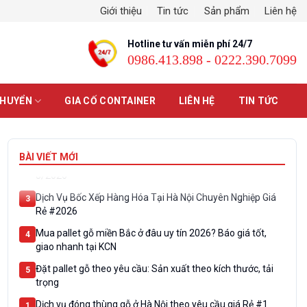
Giới thiệu
Tin tức
Sản phẩm
Liên hệ
Hotline tư vấn miễn phí 24/7
0986.413.898 - 0222.390.7099
CHUYỂN
GIA CỐ CONTAINER
LIÊN HỆ
TIN TỨC
Dịch vụ đóng thùng gỗ ở Hà Nội theo yêu cầu giá Rẻ #1
1
BÀI VIẾT MỚI
Dịch vụ thu mua pallet gỗ cũ tại Hà Nội mới nhất tháng
2
8/2026
Dịch Vụ Bốc Xếp Hàng Hóa Tại Hà Nội Chuyên Nghiệp Giá
3
Rẻ #2026
Mua pallet gỗ miền Bắc ở đâu uy tín 2026? Báo giá tốt,
4
giao nhanh tại KCN
Đặt pallet gỗ theo yêu cầu: Sản xuất theo kích thước, tải
5
trọng
Dịch vụ đóng thùng gỗ ở Hà Nội theo yêu cầu giá Rẻ #1
1