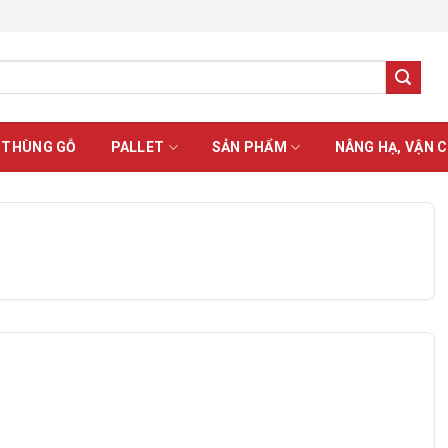
 THÙNG GỖ
PALLET
SẢN PHẨM
NÂNG HẠ, VẬN 