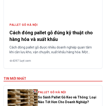
PALLET GỖ HÀ NỘI
Cách đóng pallet gỗ đúng kỹ thuật cho
hàng hóa và xuất khẩu
Cách đóng pallet gỗ được nhiều doanh nghiệp quan tâm
khi cần lưu kho, vận chuyển, xuất khẩu hàng hóa. Một
pallet được thiết kế đúng kỹ thuật giúp nâng đỡ hàng hóa
4397 lượt xem
an toàn, tối ưu chi phí vận chuyển, tăng hiệu quả bốc xếp và
kéo dài tuổi thọ sử dụng. Cùng Đông...
TIN MỚI NHẤT
PALLET GỖ HÀ NỘI
So Sánh Pallet Gỗ Keo và Thông: Loại
Nào Tốt Hơn Cho Doanh Nghiệp?