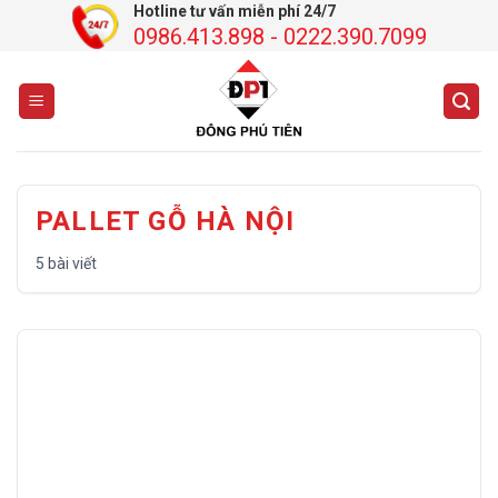
Chuyển
Hotline tư vấn miễn phí 24/7
0986.413.898 - 0222.390.7099
đến
nội
dung
PALLET GỖ HÀ NỘI
5 bài viết