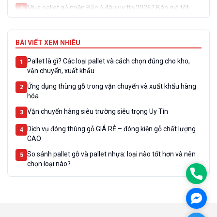
Mua pallet gỗ miền Bắc ở đâu uy tín 2026? Báo giá tốt,
3
giao nhanh tại KCN
Đặt pallet gỗ theo yêu cầu: Sản xuất theo kích thước, tải
4
trọng
BÀI VIẾT XEM NHIỀU
Dịch vụ đóng thùng gỗ ở Hải Phòng theo yêu cầu tốt nhất
5
Pallet là gì? Các loại pallet và cách chọn đúng cho kho,
1
#2025
vận chuyển, xuất khẩu
Ứng dụng thùng gỗ trong vận chuyển và xuất khẩu hàng
2
hóa
Vận chuyển hàng siêu trường siêu trọng Uy Tín
3
Dịch vụ đóng thùng gỗ GIÁ RẺ – đóng kiện gỗ chất lượng
4
CAO
So sánh pallet gỗ và pallet nhựa: loại nào tốt hơn và nên
5
chọn loại nào?
Phon
Face