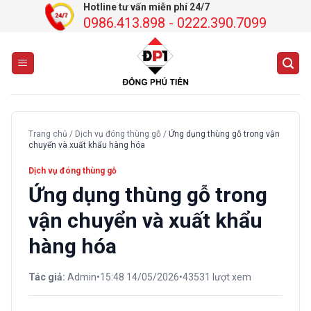
Chuyển
Hotline tư vấn miễn phí 24/7
0986.413.898 - 0222.390.7099
đến
nội
dung
Trang chủ
/
Dịch vụ đóng thùng gỗ
/
Ứng dụng thùng gỗ trong vận
chuyển và xuất khẩu hàng hóa
Dịch vụ đóng thùng gỗ
Ứng dụng thùng gỗ trong
vận chuyển và xuất khẩu
hàng hóa
Tác giả:
Admin
•
15:48 14/05/2026
•
43531 lượt xem