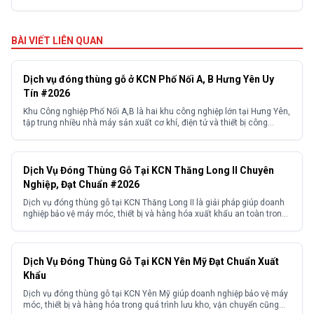
BÀI VIẾT LIÊN QUAN
Dịch vụ đóng thùng gỗ ở KCN Phố Nối A, B Hưng Yên Uy
Tín #2026
Khu Công nghiệp Phố Nối A,B là hai khu công nghiệp lớn tại Hưng Yên,
tập trung nhiều nhà máy sản xuất cơ khí, điện tử và thiết bị công
nghiệp. Hàng hóa tại đây thường phải vận chuyển đường dài hoặc
xuất khẩu nên yêu cầu bảo vệ rất nghiêm ngặt. Nếu không được...
Dịch Vụ Đóng Thùng Gỗ Tại KCN Thăng Long II Chuyên
Nghiệp, Đạt Chuẩn #2026
Dịch vụ đóng thùng gỗ tại KCN Thăng Long II là giải pháp giúp doanh
nghiệp bảo vệ máy móc, thiết bị và hàng hóa xuất khẩu an toàn trong
suốt quá trình vận chuyển. Đối với các doanh nghiệp sản xuất trong
khu công nghiệp lựa chọn đơn vị đóng gói chuyên nghiệp giúp...
Dịch Vụ Đóng Thùng Gỗ Tại KCN Yên Mỹ Đạt Chuẩn Xuất
Khẩu
Dịch vụ đóng thùng gỗ tại KCN Yên Mỹ giúp doanh nghiệp bảo vệ máy
móc, thiết bị và hàng hóa trong quá trình lưu kho, vận chuyển cũng