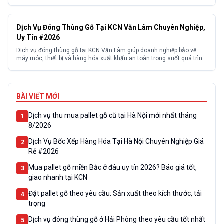
như xuất khẩu. Đối với những thiết bị có giá trị cao hoặc dây chuyền
sản xuất hiện đại. Đóng gói đúng tiêu chuẩn sẽ hạn...
Dịch Vụ Đóng Thùng Gỗ Tại KCN Văn Lâm Chuyên Nghiệp,
Uy Tín #2026
Dịch vụ đóng thùng gỗ tại KCN Văn Lâm giúp doanh nghiệp bảo vệ
máy móc, thiết bị và hàng hóa xuất khẩu an toàn trong suốt quá trình
vận chuyển. Đối với các doanh nghiệp sản xuất đóng gói đúng tiêu
chuẩn vừa hạn chế rủi ro va đập, ẩm mốc vừa đáp ứng...
BÀI VIẾT MỚI
Dịch vụ thu mua pallet gỗ cũ tại Hà Nội mới nhất tháng
1
8/2026
Dịch Vụ Bốc Xếp Hàng Hóa Tại Hà Nội Chuyên Nghiệp Giá
2
Rẻ #2026
Mua pallet gỗ miền Bắc ở đâu uy tín 2026? Báo giá tốt,
3
giao nhanh tại KCN
Đặt pallet gỗ theo yêu cầu: Sản xuất theo kích thước, tải
4
trọng
Dịch vụ đóng thùng gỗ ở Hải Phòng theo yêu cầu tốt nhất
5