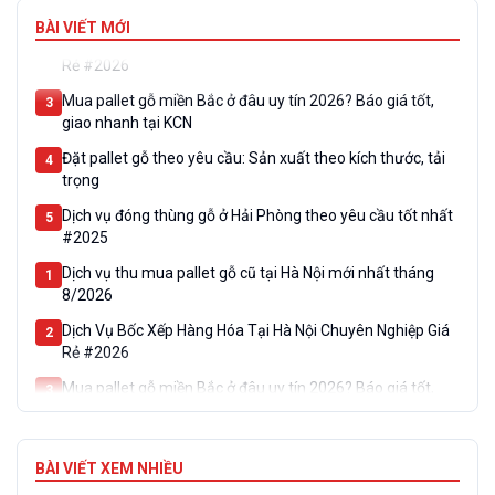
8/2026
BÀI VIẾT MỚI
Dịch Vụ Bốc Xếp Hàng Hóa Tại Hà Nội Chuyên Nghiệp Giá
2
Rẻ #2026
Mua pallet gỗ miền Bắc ở đâu uy tín 2026? Báo giá tốt,
3
giao nhanh tại KCN
Đặt pallet gỗ theo yêu cầu: Sản xuất theo kích thước, tải
4
trọng
Dịch vụ đóng thùng gỗ ở Hải Phòng theo yêu cầu tốt nhất
5
#2025
Dịch vụ thu mua pallet gỗ cũ tại Hà Nội mới nhất tháng
1
8/2026
Dịch Vụ Bốc Xếp Hàng Hóa Tại Hà Nội Chuyên Nghiệp Giá
2
Rẻ #2026
Mua pallet gỗ miền Bắc ở đâu uy tín 2026? Báo giá tốt,
3
giao nhanh tại KCN
Đặt pallet gỗ theo yêu cầu: Sản xuất theo kích thước, tải
4
trọng
BÀI VIẾT XEM NHIỀU