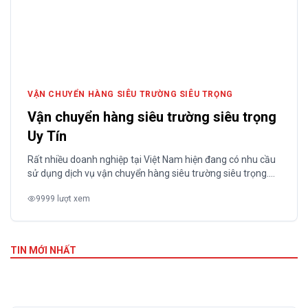
VẬN CHUYỂN HÀNG SIÊU TRƯỜNG SIÊU TRỌNG
Vận chuyển hàng siêu trường siêu trọng
Uy Tín
Rất nhiều doanh nghiệp tại Việt Nam hiện đang có nhu cầu
sử dụng dịch vụ vận chuyển hàng siêu trường siêu trọng.
Thế nhưng không phải doanh nghiệp nào cũng hiểu rõ về
9999 lượt xem
các quy định, quy trình thực hiện dịch vụ này như thế nào.
Giới thiệu dịch vụ vận chuyển hàng quá khổ...
TIN MỚI NHẤT
Dịch vụ thu mua pallet gỗ cũ tại Hà Nội mới nhất tháng
1