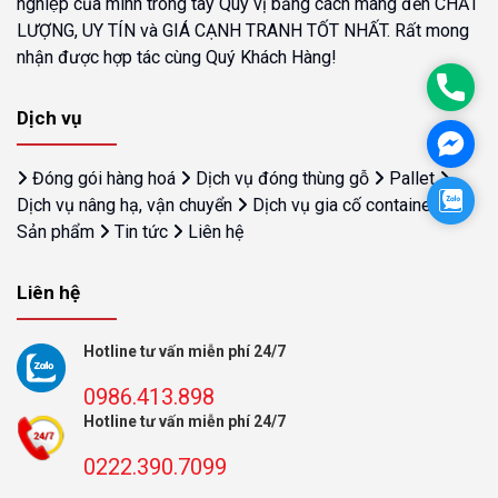
nghiệp của mình trong tay Quý vị bằng cách mang đến CHẤT
LƯỢNG, UY TÍN và GIÁ CẠNH TRANH TỐT NHẤT. Rất mong
nhận được hợp tác cùng Quý Khách Hàng!
Phon
Dịch vụ
Face
Đóng gói hàng hoá
Dịch vụ đóng thùng gỗ
Pallet
Zalo
Dịch vụ nâng hạ, vận chuyển
Dịch vụ gia cố container
Sản phẩm
Tin tức
Liên hệ
Liên hệ
Hotline tư vấn miễn phí 24/7
0986.413.898
Hotline tư vấn miễn phí 24/7
0222.390.7099