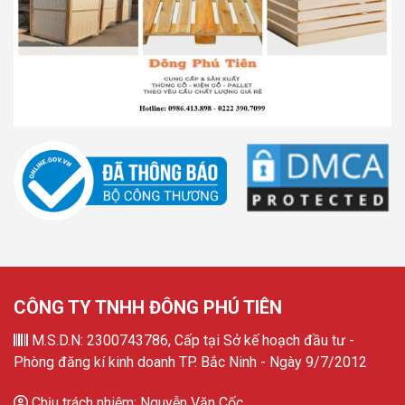
CÔNG TY TNHH ĐÔNG PHÚ TIÊN
M.S.D.N: 2300743786, Cấp tại Sở kế hoạch đầu tư -
Phòng đăng kí kinh doanh TP. Bắc Ninh - Ngày 9/7/2012
Chịu trách nhiệm: Nguyễn Văn Cốc