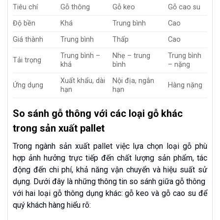
Tiêu chí
Gỗ thông
Gỗ keo
Gỗ cao su
Độ bền
Khá
Trung bình
Cao
Giá thành
Trung bình
Thấp
Cao
Trung bình –
Nhẹ – trung
Trung bình
Tải trọng
khá
bình
– nặng
Xuất khẩu, dài
Nội địa, ngắn
Ứng dụng
Hàng nặng
hạn
hạn
So sánh gỗ thông với các loại gỗ khác
trong sản xuất pallet
Trong ngành sản xuất pallet việc lựa chọn loại gỗ phù
hợp ảnh hưởng trực tiếp đến chất lượng sản phẩm, tác
động đến chi phí, khả năng vận chuyển và hiệu suất sử
dụng. Dưới đây là những thông tin so sánh giữa gỗ thông
với hai loại gỗ thông dụng khác: gỗ keo và gỗ cao su để
quý khách hàng hiểu rõ: