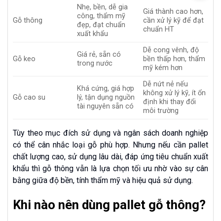
Nhẹ, bền, dễ gia
Giá thành cao hơn,
công, thẩm mỹ
Gỗ thông
cần xử lý kỹ để đạt
đẹp, đạt chuẩn
chuẩn HT
xuất khẩu
Dễ cong vênh, độ
Giá rẻ, sẵn có
Gỗ keo
bền thấp hơn, thẩm
trong nước
mỹ kém hơn
Dễ nứt nẻ nếu
Khá cứng, giá hợp
không xử lý kỹ, ít ổn
Gỗ cao su
lý, tận dụng nguồn
định khi thay đổi
tài nguyên sẵn có
môi trường
Tùy theo mục đích sử dụng và ngân sách doanh nghiệp
có thể cân nhắc loại gỗ phù hợp. Nhưng nếu cần pallet
chất lượng cao, sử dụng lâu dài, đáp ứng tiêu chuẩn xuất
khẩu thì gỗ thông vẫn là lựa chọn tối ưu nhờ vào sự cân
bằng giữa độ bền, tính thẩm mỹ và hiệu quả sử dụng.
Khi nào nên dùng pallet gỗ thông?