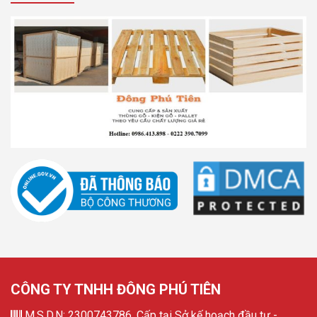
CÔNG TY TNHH ĐÔNG PHÚ TIÊN
M.S.D.N: 2300743786, Cấp tại Sở kế hoạch đầu tư -