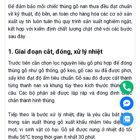
Để đảm bảo mỗi chiếc thùng gỗ nan thưa đều đạt chuẩn
về kỹ thuật, độ bền, an toàn cho hàng hóa các cơ sở sản
xuất uy tín luôn tuân thủ quy trình sản xuất nghiêm ngặt,
kết hợp với kiểm định chất lượng chặt chẽ với các bước
sau đây:
1. Giai đoạn cắt, đóng, xử lý nhiệt
Trước tiên cần chọn lọc nguyên liệu gỗ phù hợp để đóng
thùng gỗ như gỗ thông, gỗ keo, gỗ cao su đã được phơi,
sấy khô đạt độ ẩm tiêu chuẩn. Gỗ sau đó được cắt thành
từng thanh nan và khung tùy theo kích thước thùng yêu
Phon
cầu. Các bộ phận sẽ được lắp ráp và đóng đinh chắc
chắn thành hình thùng.
Face
Tiếp theo là bước xử lý nhiệt, đây là yêu cầu bắt buộc
Zalo
trong sản xuất thùng gỗ xuất khẩu nhằm tiêu diệt mối
mọt, vi sinh vật có hại. Gỗ sẽ được nung ở nhiệt độ tối
thiểu 56°C trong thời gian ít nhất 30 phút.