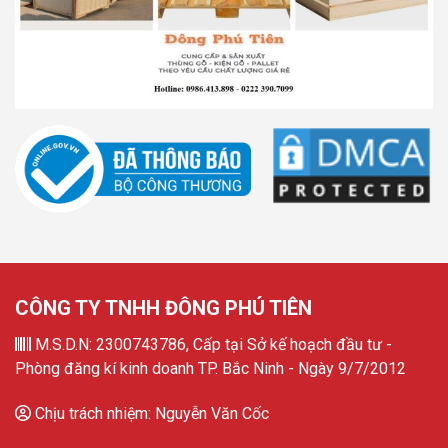
CÔNG TY TNHH ĐÔNG PHÚ TIÊN
M.S.D.N: 2300743786, Cấp tại Sở kế hoạch đầu tư -
Phòng đăng kí kinh doanh TP. Bắc Ninh - Ngày 9/7/2012
Chịu trách nhiệm: Nguyễn Văn Cốc