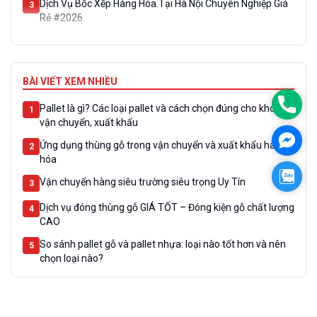
3
Rẻ #2026
Mua pallet gỗ miền Bắc ở đâu uy tín 2026? Báo giá tốt,
4
giao nhanh tại KCN
Đặt pallet gỗ theo yêu cầu: Sản xuất theo kích thước, tải
5
BÀI VIẾT XEM NHIỀU
trọng
Phon
Pallet là gì? Các loại pallet và cách chọn đúng cho kho,
1
vận chuyển, xuất khẩu
Face
Ứng dụng thùng gỗ trong vận chuyển và xuất khẩu hàng
2
hóa
Zalo
Vận chuyển hàng siêu trường siêu trọng Uy Tín
3
Dịch vụ đóng thùng gỗ GIÁ TỐT – Đóng kiện gỗ chất lượng
4
CAO
So sánh pallet gỗ và pallet nhựa: loại nào tốt hơn và nên
5
chọn loại nào?