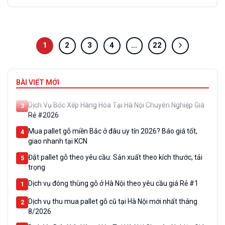
1
2
3
4
…
22
Dịch vụ đóng thùng gỗ ở Hà Nội theo yêu cầu giá Rẻ #1
1
Dịch vụ thu mua pallet gỗ cũ tại Hà Nội mới nhất tháng
2
BÀI VIẾT MỚI
8/2026
Dịch Vụ Bốc Xếp Hàng Hóa Tại Hà Nội Chuyên Nghiệp Giá
3
Rẻ #2026
Mua pallet gỗ miền Bắc ở đâu uy tín 2026? Báo giá tốt,
4
giao nhanh tại KCN
Đặt pallet gỗ theo yêu cầu: Sản xuất theo kích thước, tải
5
trọng
Dịch vụ đóng thùng gỗ ở Hà Nội theo yêu cầu giá Rẻ #1
1
Dịch vụ thu mua pallet gỗ cũ tại Hà Nội mới nhất tháng
2
8/2026
Dịch Vụ Bốc Xếp Hàng Hóa Tại Hà Nội Chuyên Nghiệp Giá