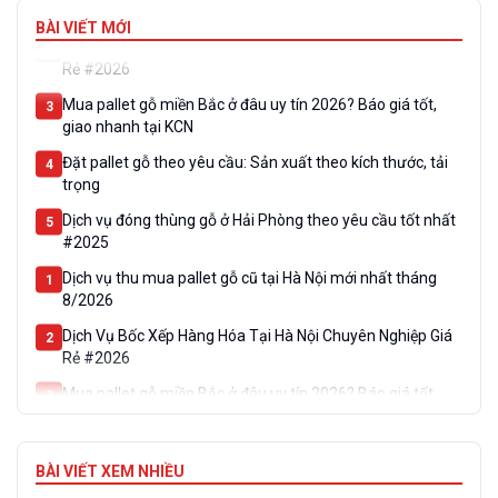
8/2026
BÀI VIẾT MỚI
Dịch Vụ Bốc Xếp Hàng Hóa Tại Hà Nội Chuyên Nghiệp Giá
2
Rẻ #2026
Mua pallet gỗ miền Bắc ở đâu uy tín 2026? Báo giá tốt,
3
giao nhanh tại KCN
Đặt pallet gỗ theo yêu cầu: Sản xuất theo kích thước, tải
4
trọng
Dịch vụ đóng thùng gỗ ở Hải Phòng theo yêu cầu tốt nhất
5
#2025
Dịch vụ thu mua pallet gỗ cũ tại Hà Nội mới nhất tháng
1
8/2026
Dịch Vụ Bốc Xếp Hàng Hóa Tại Hà Nội Chuyên Nghiệp Giá
2
Rẻ #2026
Mua pallet gỗ miền Bắc ở đâu uy tín 2026? Báo giá tốt,
3
giao nhanh tại KCN
Đặt pallet gỗ theo yêu cầu: Sản xuất theo kích thước, tải
4
trọng
BÀI VIẾT XEM NHIỀU