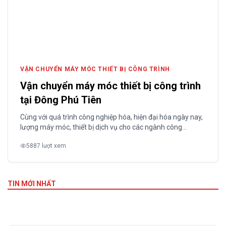
VẬN CHUYỂN MÁY MÓC THIẾT BỊ CÔNG TRÌNH
Vận chuyển máy móc thiết bị công trình
tại Đông Phú Tiên
Cùng với quá trình công nghiệp hóa, hiện đại hóa ngày nay,
lượng máy móc, thiết bị dịch vụ cho các ngành công
nghiệp, nông nghiệp, xây dựng,… cũng tăng theo. Hầu hết
5887 lượt xem
những loại máy móc này có tải trọng lớn, kích thước cồng
kềnh khiến cho việc vận chuyển trở nên khó khăn....
TIN MỚI NHẤT
Dịch vụ thu mua pallet gỗ cũ tại Hà Nội mới nhất tháng
1