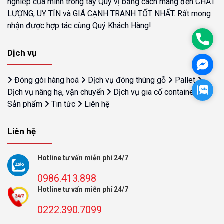
nghiệp của mình trong tay Quý vị bằng cách mang đến CHẤT
LƯỢNG, UY TÍN và GIÁ CẠNH TRANH TỐT NHẤT. Rất mong
nhận được hợp tác cùng Quý Khách Hàng!
Phon
Dịch vụ
Face
Đóng gói hàng hoá
Dịch vụ đóng thùng gỗ
Pallet
Zalo
Dịch vụ nâng hạ, vận chuyển
Dịch vụ gia cố container
Sản phẩm
Tin tức
Liên hệ
Liên hệ
Hotline tư vấn miễn phí 24/7
0986.413.898
Hotline tư vấn miễn phí 24/7
0222.390.7099