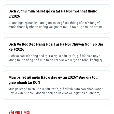
và bảo quản hàng hóa khối lượng lớn....
Dịch vụ thu mua pallet gỗ cũ tại Hà Nội mới nhất tháng
8/2026
Doanh nghiệp của bạn đang có pallet gỗ cũ không còn sử dụng và
muốn thanh lý nhanh chóng với giá tốt tại Hà Nội? Bạn muốn tìm một
đơn vị thu mua pallet gỗ cũ Hà Nội uy tín, giá cao, thu mua tận nơi với
quy trình chuyên nghiệp, không kén số lượng?...
Dịch Vụ Bốc Xếp Hàng Hóa Tại Hà Nội Chuyên Nghiệp Giá
Rẻ #2026
Dịch vụ bốc xếp hàng hoá tại Hà Nội ở đâu uy tín, giá tốt hiện nay?
Mong muốn hàng hoá của mình khi bốc xếp được an toàn, không bị
hư hỏng? Và mong muốn tìm kiếm được một đơn vị cung cấp dịch vụ
bốc xếp hàng hoá có kinh nghiệm với mức...
Mua pallet gỗ miền Bắc ở đâu uy tín 2026? Báo giá tốt,
giao nhanh tại KCN
Mua pallet gỗ miền Bắc ở đâu uy tín, giá tốt và đảm bảo chất lượng?
Đây là vấn đề nhiều doanh nghiệp sản xuất và logistics quan tâm,
đặc biệt tại các khu công nghiệp. Thực tế, thị trường có nhiều nhà
cung cấp với chất lượng và giá thành không đồng đều, khiến...
BÀI VIẾT MỚI