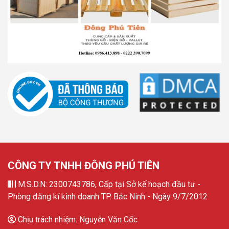
CÔNG TY TNHH ĐÔNG PHÚ TIÊN
M.S.D.N: 2300743786, Cấp tại Sở kế hoạch đầu tư -
Phòng đăng kí kinh doanh TP. Bắc Ninh - Ngày 9/7/2012
Chịu trách nhiệm: Nguyễn Văn Cốc