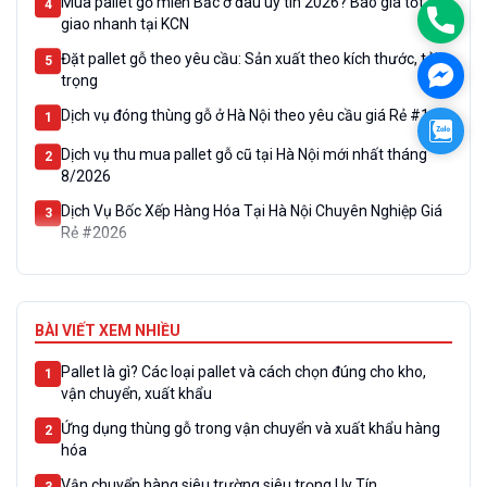
Phon
giao nhanh tại KCN
Đặt pallet gỗ theo yêu cầu: Sản xuất theo kích thước, tải
5
Face
trọng
Dịch vụ đóng thùng gỗ ở Hà Nội theo yêu cầu giá Rẻ #1
1
Zalo
Dịch vụ thu mua pallet gỗ cũ tại Hà Nội mới nhất tháng
2
8/2026
Dịch Vụ Bốc Xếp Hàng Hóa Tại Hà Nội Chuyên Nghiệp Giá
3
Rẻ #2026
Mua pallet gỗ miền Bắc ở đâu uy tín 2026? Báo giá tốt,
4
giao nhanh tại KCN
Đặt pallet gỗ theo yêu cầu: Sản xuất theo kích thước, tải
5
BÀI VIẾT XEM NHIỀU
trọng
Pallet là gì? Các loại pallet và cách chọn đúng cho kho,
1
vận chuyển, xuất khẩu
Ứng dụng thùng gỗ trong vận chuyển và xuất khẩu hàng
2
hóa
Vận chuyển hàng siêu trường siêu trọng Uy Tín
3