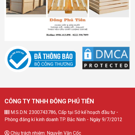
CÔNG TY TNHH ĐÔNG PHÚ TIÊN
M.S.D.N: 2300743786, Cấp tại Sở kế hoạch đầu tư -
Phòng đăng kí kinh doanh TP. Bắc Ninh - Ngày 9/7/2012
Chịu trách nhiệm: Nguyễn Văn Cốc