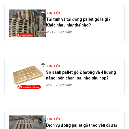
TIN TỨC
Tải tĩnh và tải động pallet gỗ là gì?
Khác nhau như thế nào?
9126 lượt xem
TIN TỨC
So sánh pallet gỗ 2 hướng và 4 hướng
nâng: nên chọn loại nào phù hợp?
4807 lượt xem
TIN TỨC
Dịch vụ đóng pallet gỗ theo yêu cầu tại