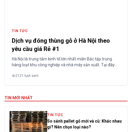
TIN TỨC
Dịch vụ đóng thùng gỗ ở Hà Nội theo
yêu cầu giá Rẻ #1
Hà Nội là trung tâm kinh tế lớn nhất miền Bắc tập trung
hàng loạt khu công nghiệp và nhà máy sản xuất. Tại đây
các ngành cơ khí, điện tử, thiết bị y tế, xuất khẩu hàng tiêu
2121 lượt xem
dùng đều phát sinh nhu cầu đóng gói và bảo quản hàng
hóa khối lượng lớn....
TIN MỚI NHẤT
TIN TỨC
So sánh pallet gỗ mới và cũ: Khác nhau
gì? Nên chọn loại nào?