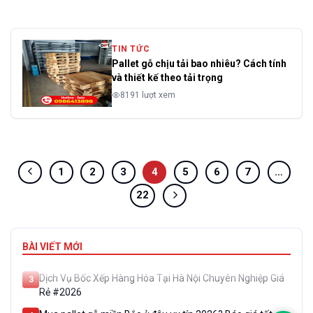
TIN TỨC
Pallet gỗ chịu tải bao nhiêu? Cách tính
và thiết kế theo tải trọng
8191 lượt xem
1
2
3
4
5
6
7
…
22
Dịch vụ đóng thùng gỗ ở Hà Nội theo yêu cầu giá Rẻ #1
1
Dịch vụ thu mua pallet gỗ cũ tại Hà Nội mới nhất tháng
2
BÀI VIẾT MỚI
8/2026
Dịch Vụ Bốc Xếp Hàng Hóa Tại Hà Nội Chuyên Nghiệp Giá
3
Rẻ #2026
Mua pallet gỗ miền Bắc ở đâu uy tín 2026? Báo giá tốt,
4