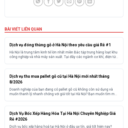
BÀI VIẾT LIÊN QUAN
Dịch vụ đóng thùng gỗ ở Hà Nội theo yêu cầu giá Rẻ #1
Hà Nội là trung tâm kinh tế lớn nhất miền Bắc tập trung hàng loạt khu
công nghiệp và nhà máy sản xuất. Tại đây các ngành cơ khí, điện tử,
thiết bị y tế, xuất khẩu hàng tiêu dùng đều phát sinh nhu cầu đóng gói
và bảo quản hàng hóa khối lượng lớn....
Dịch vụ thu mua pallet gỗ cũ tại Hà Nội mới nhất tháng
8/2026
Doanh nghiệp của bạn đang có pallet gỗ cũ không còn sử dụng và
muốn thanh lý nhanh chóng với giá tốt tại Hà Nội? Bạn muốn tìm một
đơn vị thu mua pallet gỗ cũ Hà Nội uy tín, giá cao, thu mua tận nơi với
quy trình chuyên nghiệp, không kén số lượng?...
Dịch Vụ Bốc Xếp Hàng Hóa Tại Hà Nội Chuyên Nghiệp Giá
Rẻ #2026
Dịch vụ bốc xếp hàng hoá tại Hà Nội ở đâu uy tín, giá tốt hiện nay?