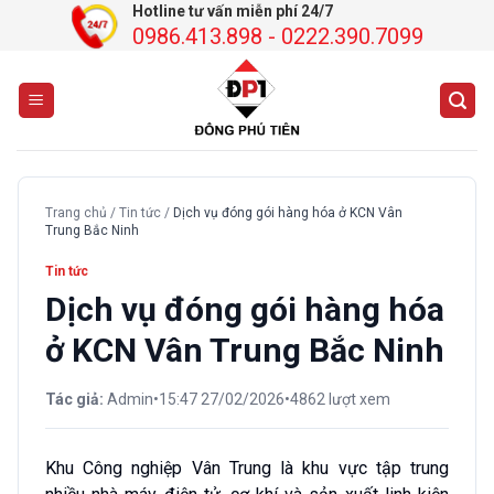
Chuyển
Hotline tư vấn miễn phí 24/7
0986.413.898 - 0222.390.7099
đến
nội
dung
Trang chủ
/
Tin tức
/
Dịch vụ đóng gói hàng hóa ở KCN Vân
Trung Bắc Ninh
Tin tức
Dịch vụ đóng gói hàng hóa
ở KCN Vân Trung Bắc Ninh
Tác giả:
Admin
•
15:47 27/02/2026
•
4862 lượt xem
Khu Công nghiệp Vân Trung là khu vực tập trung