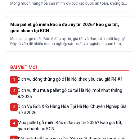
Mong muốn hàng hoá của mình khi bốc xếp được an toàn, không bị
hư hỏng? Và mong muốn tìm kiếm được một đơn vị cung cấp dịch vụ
bốc xếp hàng hoá có kinh nghiệm với mức...
Mua pallet gỗ miền Bắc ở đâu uy tín 2026? Báo giá tốt,
giao nhanh tại KCN
Mua pallet gỗ miền Bắc ở đâu uy tín, giá tốt và đảm bảo chất lượng?
Đây là vấn đề nhiều doanh nghiệp sản xuất và logistics quan tâm,
đặc biệt tại các khu công nghiệp. Thực tế, thị trường có nhiều nhà
cung cấp với chất lượng và giá thành không đồng đều, khiến...
BÀI VIẾT MỚI
Dịch vụ đóng thùng gỗ ở Hà Nội theo yêu cầu giá Rẻ #1
1
Dịch vụ thu mua pallet gỗ cũ tại Hà Nội mới nhất tháng
2
8/2026
Dịch Vụ Bốc Xếp Hàng Hóa Tại Hà Nội Chuyên Nghiệp Giá
3
Rẻ #2026
Mua pallet gỗ miền Bắc ở đâu uy tín 2026? Báo giá tốt,
4
giao nhanh tại KCN
Đặt pallet gỗ theo yêu cầu: Sản xuất theo kích thước, tải