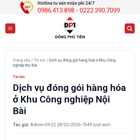
Chuyển
Hotline tư vấn miễn phí 24/7
0986.413.898 - 0222.390.7099
đến
nội
dung
Trang chủ
/
Tin tức
/
Dịch vụ đóng gói hàng hóa ở Khu Công
nghiệp Nội Bài
Tin tức
Dịch vụ đóng gói hàng hóa
ở Khu Công nghiệp Nội
Bài
Tác giả:
Admin
•
09:02 28/02/2026
•
7649 lượt xem