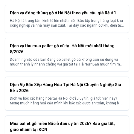
Dịch vụ đóng thùng gỗ ở Hà Nội theo yêu cầu giá Rẻ #1
Hà Nội là trung tâm kinh tế lớn nhất miền Bắc tập trung hàng loạt khu
công nghiệp và nhà máy sản xuất. Tại đây các ngành cơ khí, điện tử,
thiết bị y tế, xuất khẩu hàng tiêu dùng đều phát sinh nhu cầu đóng gói
và bảo quản hàng hóa khối lượng lớn....
Dịch vụ thu mua pallet gỗ cũ tại Hà Nội mới nhất tháng
8/2026
Doanh nghiệp của bạn đang có pallet gỗ cũ không còn sử dụng và
muốn thanh lý nhanh chóng với giá tốt tại Hà Nội? Bạn muốn tìm một
đơn vị thu mua pallet gỗ cũ Hà Nội uy tín, giá cao, thu mua tận nơi với
quy trình chuyên nghiệp, không kén số lượng?...
Dịch Vụ Bốc Xếp Hàng Hóa Tại Hà Nội Chuyên Nghiệp Giá
Rẻ #2026
Dịch vụ bốc xếp hàng hoá tại Hà Nội ở đâu uy tín, giá tốt hiện nay?
Mong muốn hàng hoá của mình khi bốc xếp được an toàn, không bị
hư hỏng? Và mong muốn tìm kiếm được một đơn vị cung cấp dịch vụ
bốc xếp hàng hoá có kinh nghiệm với mức...
Mua pallet gỗ miền Bắc ở đâu uy tín 2026? Báo giá tốt,
giao nhanh tại KCN