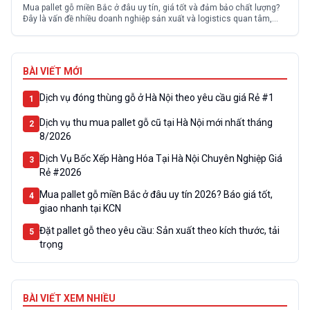
Mua pallet gỗ miền Bắc ở đâu uy tín, giá tốt và đảm bảo chất lượng?
Đây là vấn đề nhiều doanh nghiệp sản xuất và logistics quan tâm,
đặc biệt tại các khu công nghiệp. Thực tế, thị trường có nhiều nhà
cung cấp với chất lượng và giá thành không đồng đều, khiến...
BÀI VIẾT MỚI
Dịch vụ đóng thùng gỗ ở Hà Nội theo yêu cầu giá Rẻ #1
1
Dịch vụ thu mua pallet gỗ cũ tại Hà Nội mới nhất tháng
2
8/2026
Dịch Vụ Bốc Xếp Hàng Hóa Tại Hà Nội Chuyên Nghiệp Giá
3
Rẻ #2026
Mua pallet gỗ miền Bắc ở đâu uy tín 2026? Báo giá tốt,
4
giao nhanh tại KCN
Đặt pallet gỗ theo yêu cầu: Sản xuất theo kích thước, tải
5
trọng
BÀI VIẾT XEM NHIỀU