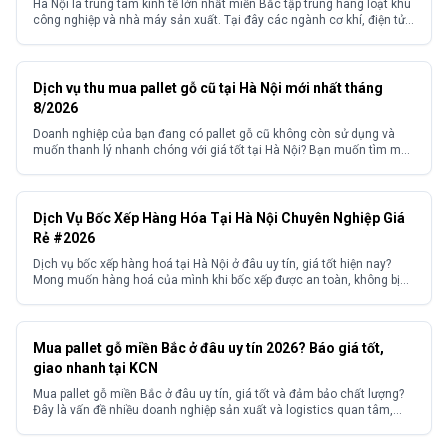
Hà Nội là trung tâm kinh tế lớn nhất miền Bắc tập trung hàng loạt khu
công nghiệp và nhà máy sản xuất. Tại đây các ngành cơ khí, điện tử,
thiết bị y tế, xuất khẩu hàng tiêu dùng đều phát sinh nhu cầu đóng gói
và bảo quản hàng hóa khối lượng lớn....
Dịch vụ thu mua pallet gỗ cũ tại Hà Nội mới nhất tháng
8/2026
Doanh nghiệp của bạn đang có pallet gỗ cũ không còn sử dụng và
muốn thanh lý nhanh chóng với giá tốt tại Hà Nội? Bạn muốn tìm một
đơn vị thu mua pallet gỗ cũ Hà Nội uy tín, giá cao, thu mua tận nơi với
quy trình chuyên nghiệp, không kén số lượng?...
Dịch Vụ Bốc Xếp Hàng Hóa Tại Hà Nội Chuyên Nghiệp Giá
Rẻ #2026
Dịch vụ bốc xếp hàng hoá tại Hà Nội ở đâu uy tín, giá tốt hiện nay?
Mong muốn hàng hoá của mình khi bốc xếp được an toàn, không bị
hư hỏng? Và mong muốn tìm kiếm được một đơn vị cung cấp dịch vụ
bốc xếp hàng hoá có kinh nghiệm với mức...
Mua pallet gỗ miền Bắc ở đâu uy tín 2026? Báo giá tốt,
giao nhanh tại KCN
Mua pallet gỗ miền Bắc ở đâu uy tín, giá tốt và đảm bảo chất lượng?
Đây là vấn đề nhiều doanh nghiệp sản xuất và logistics quan tâm,
đặc biệt tại các khu công nghiệp. Thực tế, thị trường có nhiều nhà
cung cấp với chất lượng và giá thành không đồng đều, khiến...