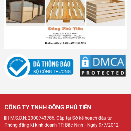
CÔNG TY TNHH ĐÔNG PHÚ TIÊN
M.S.D.N: 2300743786, Cấp tại Sở kế hoạch đầu tư -
Phòng đăng kí kinh doanh TP. Bắc Ninh - Ngày 9/7/2012