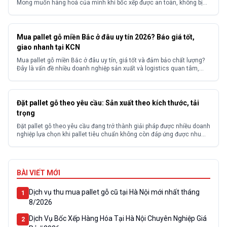
Mong muốn hàng hoá của mình khi bốc xếp được an toàn, không bị
hư hỏng? Và mong muốn tìm kiếm được một đơn vị cung cấp dịch vụ
bốc xếp hàng hoá có kinh nghiệm với mức...
Mua pallet gỗ miền Bắc ở đâu uy tín 2026? Báo giá tốt,
giao nhanh tại KCN
Mua pallet gỗ miền Bắc ở đâu uy tín, giá tốt và đảm bảo chất lượng?
Đây là vấn đề nhiều doanh nghiệp sản xuất và logistics quan tâm,
đặc biệt tại các khu công nghiệp. Thực tế, thị trường có nhiều nhà
cung cấp với chất lượng và giá thành không đồng đều, khiến...
Đặt pallet gỗ theo yêu cầu: Sản xuất theo kích thước, tải
trọng
Đặt pallet gỗ theo yêu cầu đang trở thành giải pháp được nhiều doanh
nghiệp lựa chọn khi pallet tiêu chuẩn không còn đáp ứng được nhu
cầu thực tế. Với các loại hàng hóa có kích thước đặc biệt, tải trọng
lớn hoặc yêu cầu riêng về vận chuyển, việc sử dụng pallet không...
BÀI VIẾT MỚI
Dịch vụ thu mua pallet gỗ cũ tại Hà Nội mới nhất tháng
1
8/2026
Dịch Vụ Bốc Xếp Hàng Hóa Tại Hà Nội Chuyên Nghiệp Giá
2