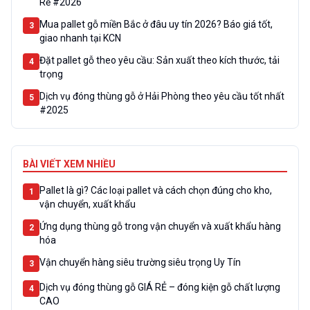
Rẻ #2026
Mua pallet gỗ miền Bắc ở đâu uy tín 2026? Báo giá tốt,
3
giao nhanh tại KCN
Đặt pallet gỗ theo yêu cầu: Sản xuất theo kích thước, tải
4
trọng
Dịch vụ đóng thùng gỗ ở Hải Phòng theo yêu cầu tốt nhất
5
#2025
BÀI VIẾT XEM NHIỀU
Pallet là gì? Các loại pallet và cách chọn đúng cho kho,
1
vận chuyển, xuất khẩu
Ứng dụng thùng gỗ trong vận chuyển và xuất khẩu hàng
2
hóa
Vận chuyển hàng siêu trường siêu trọng Uy Tín
3
Dịch vụ đóng thùng gỗ GIÁ RẺ – đóng kiện gỗ chất lượng
4
CAO