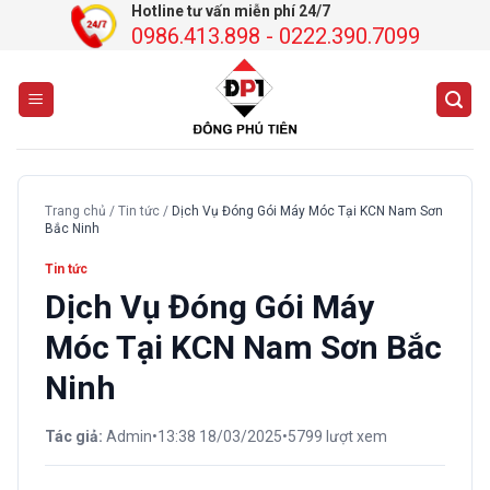
Chuyển
Hotline tư vấn miễn phí 24/7
0986.413.898 - 0222.390.7099
đến
nội
dung
Trang chủ
/
Tin tức
/
Dịch Vụ Đóng Gói Máy Móc Tại KCN Nam Sơn
Bắc Ninh
Tin tức
Dịch Vụ Đóng Gói Máy
Móc Tại KCN Nam Sơn Bắc
Ninh
Tác giả:
Admin
•
13:38 18/03/2025
•
5799 lượt xem