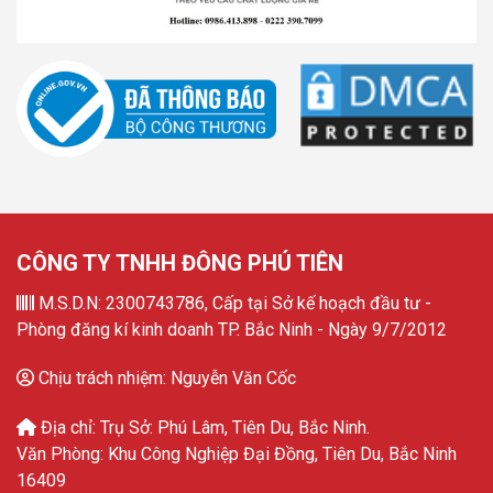
CÔNG TY TNHH ĐÔNG PHÚ TIÊN
M.S.D.N: 2300743786, Cấp tại Sở kế hoạch đầu tư -
Phòng đăng kí kinh doanh TP. Bắc Ninh - Ngày 9/7/2012
Chịu trách nhiệm: Nguyễn Văn Cốc
Địa chỉ: Trụ Sở: Phú Lâm, Tiên Du, Bắc Ninh.
Văn Phòng: Khu Công Nghiệp Đại Đồng, Tiên Du, Bắc Ninh
16409