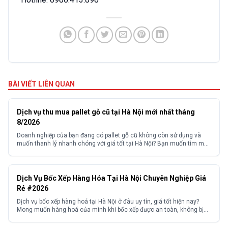
BÀI VIẾT LIÊN QUAN
Dịch vụ thu mua pallet gỗ cũ tại Hà Nội mới nhất tháng
8/2026
Doanh nghiệp của bạn đang có pallet gỗ cũ không còn sử dụng và
muốn thanh lý nhanh chóng với giá tốt tại Hà Nội? Bạn muốn tìm một
đơn vị thu mua pallet gỗ cũ Hà Nội uy tín, giá cao, thu mua tận nơi với
quy trình chuyên nghiệp, không kén số lượng?...
Dịch Vụ Bốc Xếp Hàng Hóa Tại Hà Nội Chuyên Nghiệp Giá
Rẻ #2026
Dịch vụ bốc xếp hàng hoá tại Hà Nội ở đâu uy tín, giá tốt hiện nay?
Mong muốn hàng hoá của mình khi bốc xếp được an toàn, không bị
hư hỏng? Và mong muốn tìm kiếm được một đơn vị cung cấp dịch vụ
bốc xếp hàng hoá có kinh nghiệm với mức...