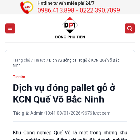
Chuyển
Hotline tư vấn miễn phí 24/7
0986.413.898 - 0222.390.7099
đến
nội
dung
Trang chủ
/
Tin tức
/
Dịch vụ đóng pallet gỗ ở KCN Quế Võ Bắc
Ninh
Tin tức
Dịch vụ đóng pallet gỗ ở
KCN Quế Võ Bắc Ninh
Tác giả:
Admin
•
10:41 08/01/2026
•
9676 lượt xem
Khu Công nghiệp Quế Võ là một trong những khu