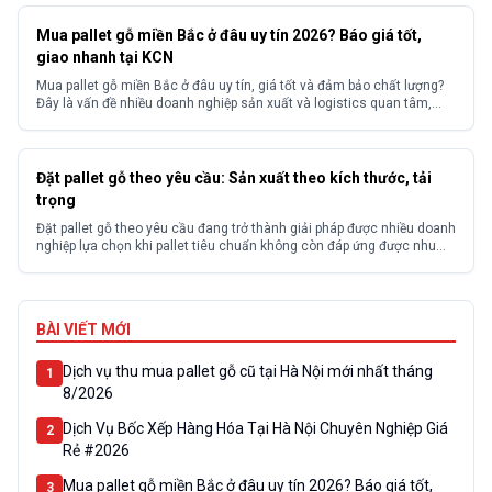
Mua pallet gỗ miền Bắc ở đâu uy tín 2026? Báo giá tốt,
giao nhanh tại KCN
Mua pallet gỗ miền Bắc ở đâu uy tín, giá tốt và đảm bảo chất lượng?
Đây là vấn đề nhiều doanh nghiệp sản xuất và logistics quan tâm,
đặc biệt tại các khu công nghiệp. Thực tế, thị trường có nhiều nhà
cung cấp với chất lượng và giá thành không đồng đều, khiến...
Đặt pallet gỗ theo yêu cầu: Sản xuất theo kích thước, tải
trọng
Đặt pallet gỗ theo yêu cầu đang trở thành giải pháp được nhiều doanh
nghiệp lựa chọn khi pallet tiêu chuẩn không còn đáp ứng được nhu
cầu thực tế. Với các loại hàng hóa có kích thước đặc biệt, tải trọng
lớn hoặc yêu cầu riêng về vận chuyển, việc sử dụng pallet không...
BÀI VIẾT MỚI
Dịch vụ thu mua pallet gỗ cũ tại Hà Nội mới nhất tháng
1
8/2026
Dịch Vụ Bốc Xếp Hàng Hóa Tại Hà Nội Chuyên Nghiệp Giá
2
Rẻ #2026
Mua pallet gỗ miền Bắc ở đâu uy tín 2026? Báo giá tốt,
3