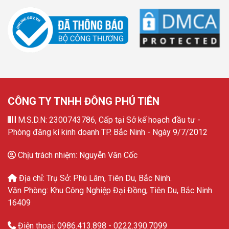
CÔNG TY TNHH ĐÔNG PHÚ TIÊN
M.S.D.N: 2300743786, Cấp tại Sở kế hoạch đầu tư -
Phòng đăng kí kinh doanh TP. Bắc Ninh - Ngày 9/7/2012
Chịu trách nhiệm: Nguyễn Văn Cốc
Địa chỉ: Trụ Sở: Phú Lâm, Tiên Du, Bắc Ninh.
Văn Phòng: Khu Công Nghiệp Đại Đồng, Tiên Du, Bắc Ninh
16409
Điện thoại: 0986.413.898 - 0222.390.7099