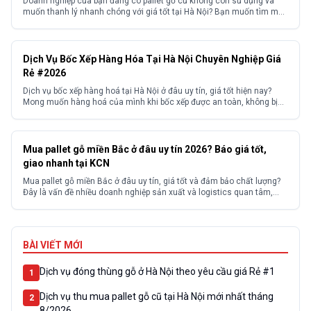
Doanh nghiệp của bạn đang có pallet gỗ cũ không còn sử dụng và
muốn thanh lý nhanh chóng với giá tốt tại Hà Nội? Bạn muốn tìm một
đơn vị thu mua pallet gỗ cũ Hà Nội uy tín, giá cao, thu mua tận nơi với
quy trình chuyên nghiệp, không kén số lượng?...
Dịch Vụ Bốc Xếp Hàng Hóa Tại Hà Nội Chuyên Nghiệp Giá
Rẻ #2026
Dịch vụ bốc xếp hàng hoá tại Hà Nội ở đâu uy tín, giá tốt hiện nay?
Mong muốn hàng hoá của mình khi bốc xếp được an toàn, không bị
hư hỏng? Và mong muốn tìm kiếm được một đơn vị cung cấp dịch vụ
bốc xếp hàng hoá có kinh nghiệm với mức...
Mua pallet gỗ miền Bắc ở đâu uy tín 2026? Báo giá tốt,
giao nhanh tại KCN
Mua pallet gỗ miền Bắc ở đâu uy tín, giá tốt và đảm bảo chất lượng?
Đây là vấn đề nhiều doanh nghiệp sản xuất và logistics quan tâm,
đặc biệt tại các khu công nghiệp. Thực tế, thị trường có nhiều nhà
cung cấp với chất lượng và giá thành không đồng đều, khiến...
BÀI VIẾT MỚI
Dịch vụ đóng thùng gỗ ở Hà Nội theo yêu cầu giá Rẻ #1
1
Dịch vụ thu mua pallet gỗ cũ tại Hà Nội mới nhất tháng
2
8/2026