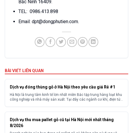
Bắc Ninh 16409.
TEL: 0986.413.898
Email: dpt@dongphutien.com.
BÀI VIẾT LIÊN QUAN
Dịch vụ đóng thùng gỗ ở Hà Nội theo yêu cầu giá Rẻ #1
Hà Nội là trung tâm kinh tế lớn nhất miền Bắc tập trung hàng loạt khu
công nghiệp và nhà máy sản xuất. Tại đây các ngành cơ khí, điện tử,
thiết bị y tế, xuất khẩu hàng tiêu dùng đều phát sinh nhu cầu đóng gói
và bảo quản hàng hóa khối lượng lớn....
Dịch vụ thu mua pallet gỗ cũ tại Hà Nội mới nhất tháng
8/2026