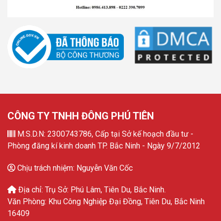
CÔNG TY TNHH ĐÔNG PHÚ TIÊN
M.S.D.N: 2300743786, Cấp tại Sở kế hoạch đầu tư -
Phòng đăng kí kinh doanh TP. Bắc Ninh - Ngày 9/7/2012
Chịu trách nhiệm: Nguyễn Văn Cốc
Địa chỉ: Trụ Sở: Phú Lâm, Tiên Du, Bắc Ninh.
Văn Phòng: Khu Công Nghiệp Đại Đồng, Tiên Du, Bắc Ninh
16409