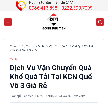
Chuyển
Hotline tư vấn miễn phí 24/7
0986.413.898 - 0222.390.7099
đến
nội
dung
Trang chủ
/
Tin tức
/
Dịch Vụ Vận Chuyển Quá Khổ Quá Tải Tại
KCN Quế Võ 3 Giá Rẻ
Tin tức
Dịch Vụ Vận Chuyển Quá
Khổ Quá Tải Tại KCN Quế
Võ 3 Giá Rẻ
Tác giả:
Admin
•
14:25 16/08/2024
•
4476 lượt xem