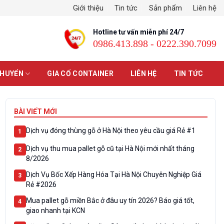
Giới thiệu
Tin tức
Sản phẩm
Liên hệ
Hotline tư vấn miễn phí 24/7
0986.413.898 - 0222.390.7099
CHUYỂN
GIA CỐ CONTAINER
LIÊN HỆ
TIN TỨC
BÀI VIẾT MỚI
Dịch vụ đóng thùng gỗ ở Hà Nội theo yêu cầu giá Rẻ #1
1
Dịch vụ thu mua pallet gỗ cũ tại Hà Nội mới nhất tháng
2
8/2026
Dịch Vụ Bốc Xếp Hàng Hóa Tại Hà Nội Chuyên Nghiệp Giá
3
Rẻ #2026
Mua pallet gỗ miền Bắc ở đâu uy tín 2026? Báo giá tốt,
4
giao nhanh tại KCN