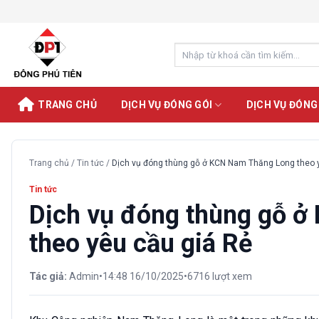
Chuyển
đến
nội
Search
dung
for:
TRANG CHỦ
DỊCH VỤ ĐÓNG GÓI
DỊCH VỤ ĐÓNG
Trang chủ
/
Tin tức
/
Dịch vụ đóng thùng gỗ ở KCN Nam Thăng Long theo 
Tin tức
Dịch vụ đóng thùng gỗ 
theo yêu cầu giá Rẻ
Tác giả:
Admin
•
14:48 16/10/2025
•
6716 lượt xem