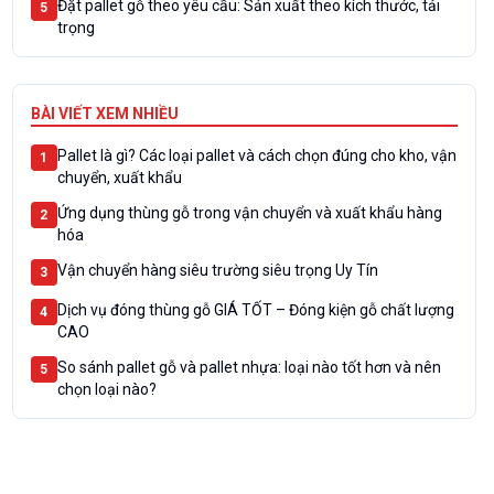
Đặt pallet gỗ theo yêu cầu: Sản xuất theo kích thước, tải
5
trọng
BÀI VIẾT XEM NHIỀU
Pallet là gì? Các loại pallet và cách chọn đúng cho kho, vận
1
chuyển, xuất khẩu
Ứng dụng thùng gỗ trong vận chuyển và xuất khẩu hàng
2
hóa
Vận chuyển hàng siêu trường siêu trọng Uy Tín
3
Dịch vụ đóng thùng gỗ GIÁ TỐT – Đóng kiện gỗ chất lượng
4
CAO
So sánh pallet gỗ và pallet nhựa: loại nào tốt hơn và nên
5
chọn loại nào?