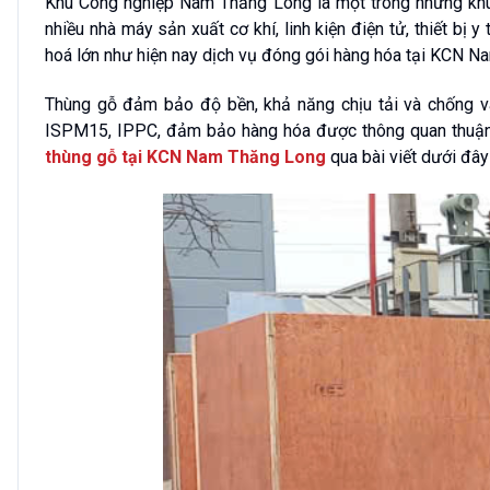
Khu Công nghiệp Nam Thăng Long là một trong những khu 
nhiều nhà máy sản xuất cơ khí, linh kiện điện tử, thiết bị 
hoá lớn như hiện nay dịch vụ đóng gói hàng hóa tại KCN 
Thùng gỗ đảm bảo độ bền, khả năng chịu tải và chống v
ISPM15, IPPC, đảm bảo hàng hóa được thông quan thuận 
thùng gỗ tại KCN Nam Thăng Long
qua bài viết dưới đây