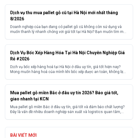
và bảo quản hàng hóa khối lượng lớn....
Dịch vụ thu mua pallet gỗ cũ tại Hà Nội mới nhất tháng
8/2026
Doanh nghiệp của bạn đang có pallet gỗ cũ không còn sử dụng và
muốn thanh lý nhanh chóng với giá tốt tại Hà Nội? Bạn muốn tìm một
đơn vị thu mua pallet gỗ cũ Hà Nội uy tín, giá cao, thu mua tận nơi với
quy trình chuyên nghiệp, không kén số lượng?...
Dịch Vụ Bốc Xếp Hàng Hóa Tại Hà Nội Chuyên Nghiệp Giá
Rẻ #2026
Dịch vụ bốc xếp hàng hoá tại Hà Nội ở đâu uy tín, giá tốt hiện nay?
Mong muốn hàng hoá của mình khi bốc xếp được an toàn, không bị
hư hỏng? Và mong muốn tìm kiếm được một đơn vị cung cấp dịch vụ
bốc xếp hàng hoá có kinh nghiệm với mức...
Mua pallet gỗ miền Bắc ở đâu uy tín 2026? Báo giá tốt,
giao nhanh tại KCN
Mua pallet gỗ miền Bắc ở đâu uy tín, giá tốt và đảm bảo chất lượng?
Đây là vấn đề nhiều doanh nghiệp sản xuất và logistics quan tâm,
đặc biệt tại các khu công nghiệp. Thực tế, thị trường có nhiều nhà
cung cấp với chất lượng và giá thành không đồng đều, khiến...
BÀI VIẾT MỚI