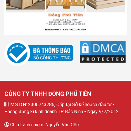
CÔNG TY TNHH ĐÔNG PHÚ TIÊN
M.S.D.N: 2300743786, Cấp tại Sở kế hoạch đầu tư -
Phòng đăng kí kinh doanh TP. Bắc Ninh - Ngày 9/7/2012
Chịu trách nhiệm: Nguyễn Văn Cốc