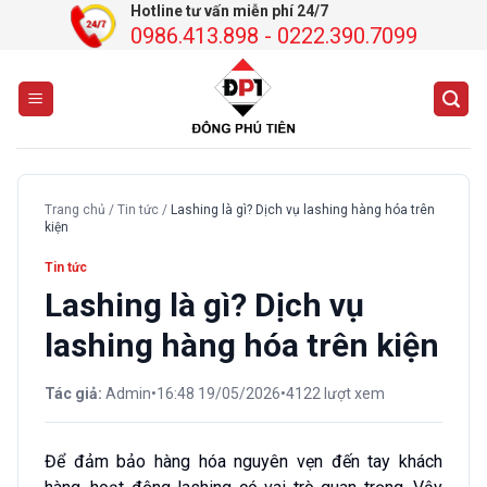
Chuyển
Hotline tư vấn miễn phí 24/7
0986.413.898 - 0222.390.7099
đến
nội
dung
Trang chủ
/
Tin tức
/
Lashing là gì? Dịch vụ lashing hàng hóa trên
kiện
Tin tức
Lashing là gì? Dịch vụ
lashing hàng hóa trên kiện
Tác giả:
Admin
•
16:48 19/05/2026
•
4122 lượt xem
Để đảm bảo hàng hóa nguyên vẹn đến tay khách