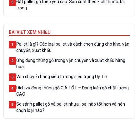
Đặt pallet gỗ theo yêu cầu: Sản xuất theo kích thước, tải
5
trọng
BÀI VIẾT XEM NHIỀU
Pallet là gì? Các loại pallet và cách chọn đúng cho kho, vận
1
chuyển, xuất khẩu
Ứng dụng thùng gỗ trong vận chuyển và xuất khẩu hàng
2
hóa
Vận chuyển hàng siêu trường siêu trọng Uy Tín
3
Dịch vụ đóng thùng gỗ GIÁ TỐT – Đóng kiện gỗ chất lượng
4
CAO
So sánh pallet gỗ và pallet nhựa: loại nào tốt hơn và nên
5
chọn loại nào?