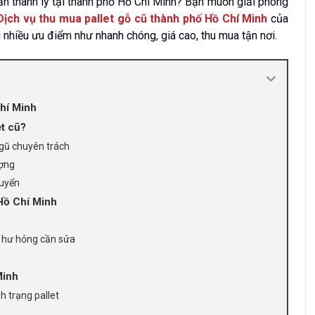
ần thanh lý tại thành phố Hồ Chí Minh? Bạn muốn giải phóng
Dịch vụ thu mua pallet gỗ cũ thành phố Hồ Chí Minh
của
 nhiều ưu điểm như nhanh chóng, giá cao, thu mua tận nơi.
Chí Minh
t cũ?
ngũ chuyên trách
ượng
huyển
 Hồ Chí Minh
et hư hỏng cần sửa
Minh
h trạng pallet