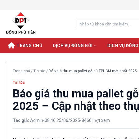
Chuyển
đến
nội
Search
dung
for:
TRANG CHỦ
DỊCH VỤ ĐÓNG GÓI
DỊCH VỤ ĐÓNG
Trang chủ
/
Tin tức
/
Báo giá thu mua pallet gỗ cũ TPHCM mới nhất 2025 –
Tin tức
Báo giá thu mua pallet 
2025 – Cập nhật theo thự
Tác giả:
Admin
•
08:46 25/06/2025
•
8460 lượt xem