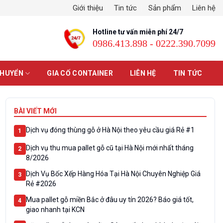
Giới thiệu
Tin tức
Sản phẩm
Liên hệ
Hotline tư vấn miễn phí 24/7
0986.413.898 - 0222.390.7099
CHUYỂN
GIA CỐ CONTAINER
LIÊN HỆ
TIN TỨC
BÀI VIẾT MỚI
Dịch vụ đóng thùng gỗ ở Hà Nội theo yêu cầu giá Rẻ #1
1
Dịch vụ thu mua pallet gỗ cũ tại Hà Nội mới nhất tháng
2
8/2026
Dịch Vụ Bốc Xếp Hàng Hóa Tại Hà Nội Chuyên Nghiệp Giá
3
Rẻ #2026
Mua pallet gỗ miền Bắc ở đâu uy tín 2026? Báo giá tốt,
4
giao nhanh tại KCN