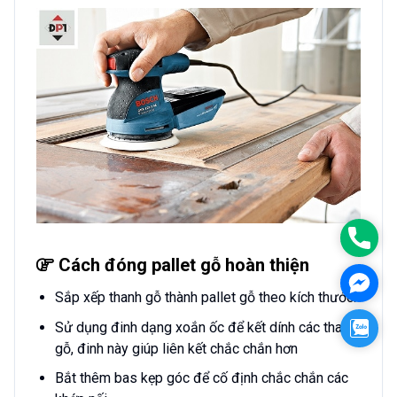
Phon
Cách đóng pallet gỗ hoàn thiện
Face
Sắp xếp thanh gỗ thành pallet gỗ theo kích thước.
Zalo
Sử dụng đinh dạng xoắn ốc để kết dính các thanh
gỗ, đinh này giúp liên kết chắc chắn hơn
Bắt thêm bas kẹp góc để cố định chắc chắn các