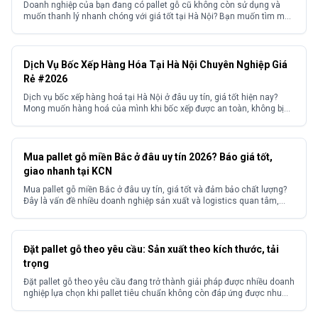
Doanh nghiệp của bạn đang có pallet gỗ cũ không còn sử dụng và
muốn thanh lý nhanh chóng với giá tốt tại Hà Nội? Bạn muốn tìm một
đơn vị thu mua pallet gỗ cũ Hà Nội uy tín, giá cao, thu mua tận nơi với
quy trình chuyên nghiệp, không kén số lượng?...
Dịch Vụ Bốc Xếp Hàng Hóa Tại Hà Nội Chuyên Nghiệp Giá
Rẻ #2026
Dịch vụ bốc xếp hàng hoá tại Hà Nội ở đâu uy tín, giá tốt hiện nay?
Mong muốn hàng hoá của mình khi bốc xếp được an toàn, không bị
hư hỏng? Và mong muốn tìm kiếm được một đơn vị cung cấp dịch vụ
bốc xếp hàng hoá có kinh nghiệm với mức...
Mua pallet gỗ miền Bắc ở đâu uy tín 2026? Báo giá tốt,
giao nhanh tại KCN
Mua pallet gỗ miền Bắc ở đâu uy tín, giá tốt và đảm bảo chất lượng?
Đây là vấn đề nhiều doanh nghiệp sản xuất và logistics quan tâm,
đặc biệt tại các khu công nghiệp. Thực tế, thị trường có nhiều nhà
cung cấp với chất lượng và giá thành không đồng đều, khiến...
Đặt pallet gỗ theo yêu cầu: Sản xuất theo kích thước, tải
trọng
Đặt pallet gỗ theo yêu cầu đang trở thành giải pháp được nhiều doanh
nghiệp lựa chọn khi pallet tiêu chuẩn không còn đáp ứng được nhu
cầu thực tế. Với các loại hàng hóa có kích thước đặc biệt, tải trọng
lớn hoặc yêu cầu riêng về vận chuyển, việc sử dụng pallet không...