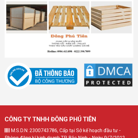
CÔNG TY TNHH ĐÔNG PHÚ TIÊN
M.S.D.N: 2300743786, Cấp tại Sở kế hoạch đầu tư -
Phòng đăng kí kinh doanh TP. Bắc Ninh - Ngày 9/7/2012