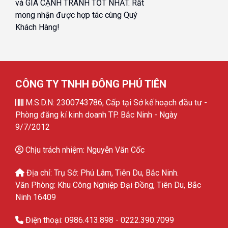
và GIÁ CẠNH TRANH TỐT NHẤT. Rất
mong nhận được hợp tác cùng Quý
Khách Hàng!
CÔNG TY TNHH ĐÔNG PHÚ TIÊN
M.S.D.N: 2300743786, Cấp tại Sở kế hoạch đầu tư -
Phòng đăng kí kinh doanh TP. Bắc Ninh - Ngày
9/7/2012
Chịu trách nhiệm: Nguyễn Văn Cốc
Địa chỉ: Trụ Sở: Phú Lâm, Tiên Du, Bắc Ninh.
Văn Phòng: Khu Công Nghiệp Đại Đồng, Tiên Du, Bắc
Ninh 16409
Điện thoại: 0986.413.898 - 0222.390.7099