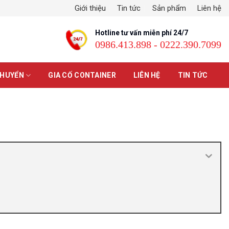
Giới thiệu
Tin tức
Sản phẩm
Liên hệ
Hotline tư vấn miễn phí 24/7
0986.413.898 - 0222.390.7099
CHUYỂN
GIA CỐ CONTAINER
LIÊN HỆ
TIN TỨC