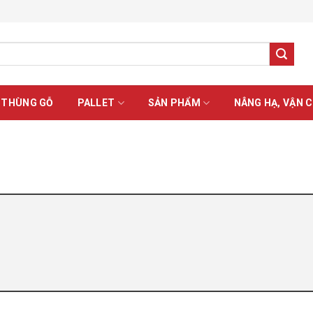
 THÙNG GỖ
PALLET
SẢN PHẨM
NÂNG HẠ, VẬN 