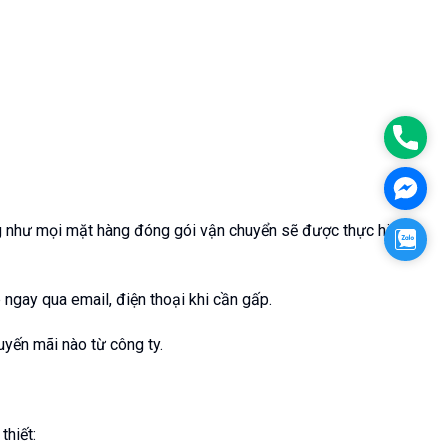
Phon
Face
ng như mọi mặt hàng đóng gói vận chuyển sẽ được thực hiện
Zalo
 ngay qua email, điện thoại khi cần gấp.
yến mãi nào từ công ty.
thiết: